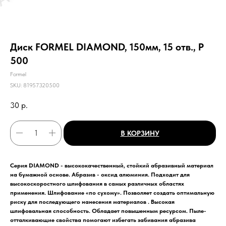
Диск FORMEL DIAMOND, 150мм, 15 отв., Р
500
Formel
SKU:
81957320500
30
р.
В КОРЗИНУ
Серия DIAMOND - высококачественный, стойкий абразивный материал
на бумажной основе. Абразив - оксид алюминия. Подходит для
высокоскоростного шлифования в самых различных областях
применения. Шлифование «по сухому». Позволяет создать оптимальную
риску для последующего нанесения материалов . Высокая
шлифовальная способность. Обладает повышенным ресурсом. Пыле-
отталкивающие свойства помогают избегать забивания абразива