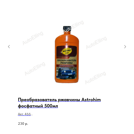
Преобразователь ржавчины Astrohim
фосфатный 500мл
Арт. 466
Преобразователь ржавчины Astrohim фосфатный 500мл
230
р.