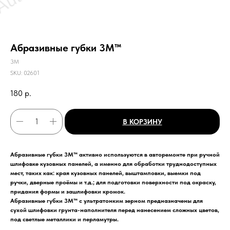
Абразивные губки 3M™
3M
SKU:
02601
180
р.
В КОРЗИНУ
Абразивные губки 3M™ активно используются в авторемонте при ручной
шлифовке кузовных панелей, а именно для обработки труднодоступных
мест, таких как: края кузовных панелей, выштамповки, выемки под
ручки, дверные проёмы и т.д.; для подготовки поверхности под окраску,
придания формы и зашлифовки кромок.
Абразивные губки 3M™ с ультратонким зерном предназначены для
сухой шлифовки грунта-наполнителя перед нанесением сложных цветов,
под светлые металлики и перламутры.