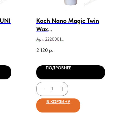
UNI
Koch Nano Magic Twin
Wax
осушитель+консервант
Арт. 2220001
+политура 1л
Koch Nano Magic Twin Wax
2 120
р.
осушитель+консервант+политура 1л
ПОДРОБНЕЕ
В КОРЗИНУ