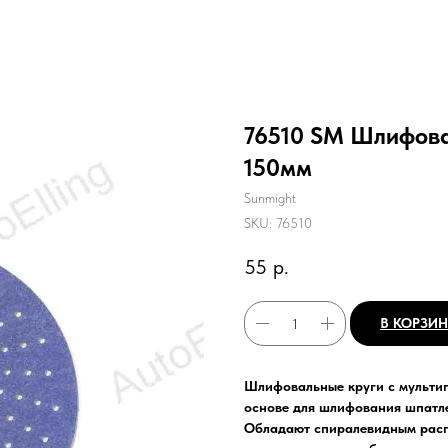
76510 SM Шлифова
150мм
Sunmight
SKU:
76510
55
р.
В КОРЗИ
Шлифовальные круги с мультип
основе для шлифования шпатле
Обладают спиралевидным расп