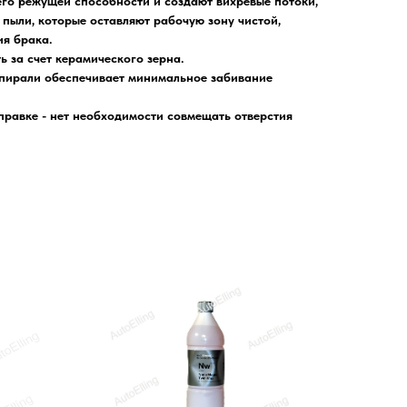
его режущей способности и создают вихревые потоки,
пыли, которые оставляют рабочую зону чистой,
ия брака.
 за счет керамического зерна.
спирали обеспечивает минимальное забивание
правке - нет необходимости совмещать отверстия