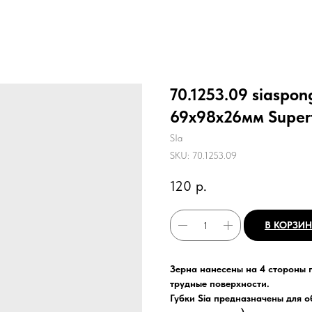
70.1253.09 siaspon
69x98x26мм Superf
SIa
SKU:
70.1253.09
120
р.
В КОРЗИ
Зерна нанесены на 4 стороны 
трудные поверхности.
Губки Sia предназначены для о