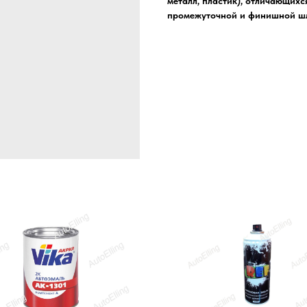
металл, пластик), отличающихс
промежуточной и финишной шл