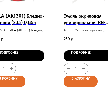
А (АК1301) Бледно-
Эмаль акриловая
евая (235) 0,85л
универсальная REF
черный 0039 (520м
46135 ВИКА (АК1301) Бледно-
Арт. 0039 Эмаль акриловая
ая (235) 0,85л
универсальная REF черный 00
5
р.
250
р.
(520мл)
ПОДРОБНЕЕ
ПОДРОБНЕЕ
В КОРЗИНУ
В КОРЗИНУ