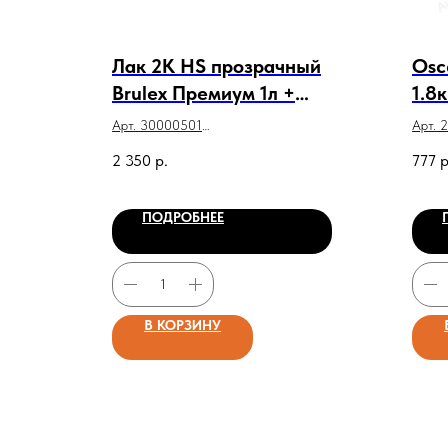
Лак 2K HS прозрачный
Osc
Brulex Премиум 1л +
1.8к
Отвердитель
Арт. 30000501
Арт. 
(Германия) 2К
Лак 2K HS прозрачный Brulex
Oscca
2 350
р.
777
р
Премиум 1л + Отвердитель
нормальный 0,5 л
(Германия) 2К нормальный 0,5 л
ПОДРОБНЕЕ
В КОРЗИНУ