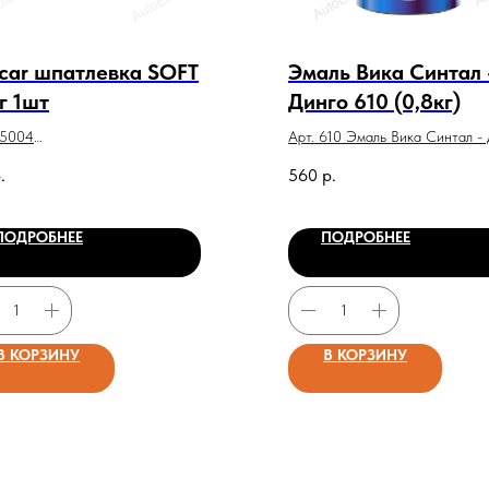
car шпатлевка SOFT
Эмаль Вика Синтал 
г 1шт
Динго 610 (0,8кг)
25004
Арт. 610 Эмаль Вика Синтал -
r шпатлевка SOFT 1.8кг 1шт
610 (0,8кг)
.
560
р.
ПОДРОБНЕЕ
ПОДРОБНЕЕ
В КОРЗИНУ
В КОРЗИНУ