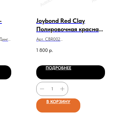
-
Joybond Red Clay
Полировочная красная
глина 200г.
 Динго
Арт. CBR002
Joybond Red Clay Полировочная
1 800
р.
красная глина 200г.
ПОДРОБНЕЕ
В КОРЗИНУ