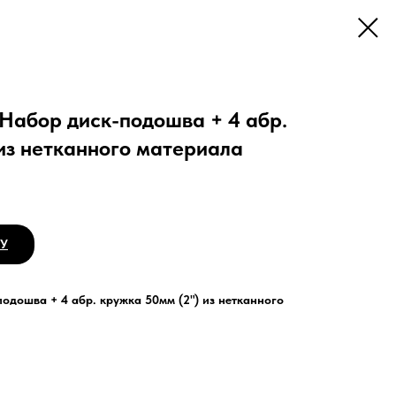
6 Набор диск-подошва + 4 абр.
из нетканного материала
НУ
-подошва + 4 абр. кружка 50мм (2") из нетканного