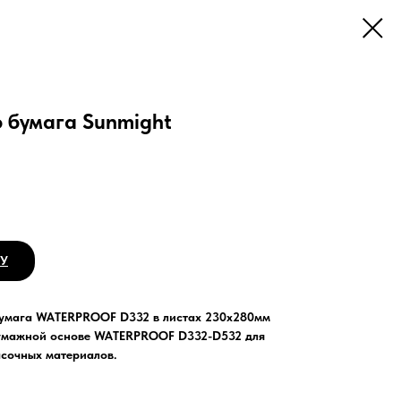
 бумага Sunmight
НУ
бумага WATERPROOF D332 в листах 230х280мм
умажной основе WATERPROOF D332-D532 для
сочных материалов.