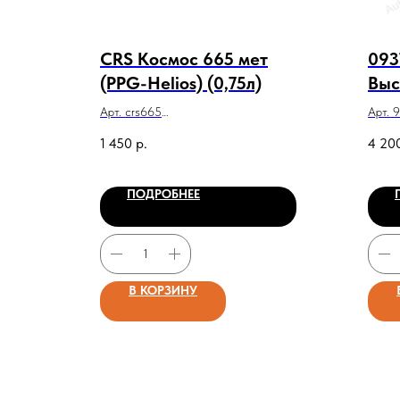
CRS Космос 665 мет
093
(PPG-Helios) (0,75л)
Выс
абр
Арт. crs665
Арт. 
Cut
CRS Космос 665 мет (PPG-Helios)
09374
1 450
р.
4 20
(0,75л)
абраз
ПОДРОБНЕЕ
В КОРЗИНУ