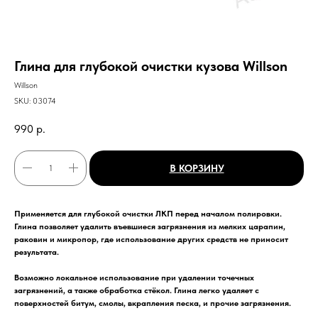
Глина для глубокой очистки кузова Willson
Willson
SKU:
03074
990
р.
В КОРЗИНУ
Применяется для глубокой очистки ЛКП перед началом полировки.
Глина позволяет удалить въевшиеся загрязнения из мелких царапин,
раковин и микропор, где использование других средств не приносит
результата.
Возможно локальное использование при удалении точечных
загрязнений, а также обработка стёкол. Глина легко удаляет с
поверхностей битум, смолы, вкрапления песка, и прочие загрязнения.