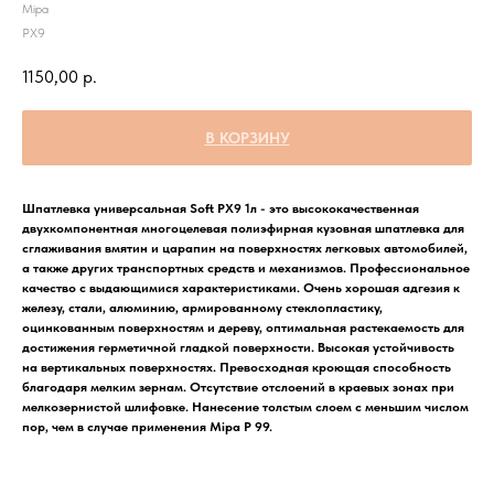
Mipa
PX9
1150,00
р.
В КОРЗИНУ
Шпатлевка универсальная Soft PX9 1л - это высококачественная
двухкомпонентная многоцелевая полиэфирная кузовная шпатлевка для
сглаживания вмятин и царапин на поверхностях легковых автомобилей,
а также других транспортных средств и механизмов. Профессиональное
качество с выдающимися характеристиками. Очень хорошая адгезия к
железу, стали, алюминию, армированному стеклопластику,
оцинкованным поверхностям и дереву, оптимальная растекаемость для
достижения герметичной гладкой поверхности. Высокая устойчивость
на вертикальных поверхностях. Превосходная кроющая способность
благодаря мелким зернам. Отсутствие отслоений в краевых зонах при
мелкозернистой шлифовке. Нанесение толстым слоем с меньшим числом
пор, чем в случае применения Mipa P 99.