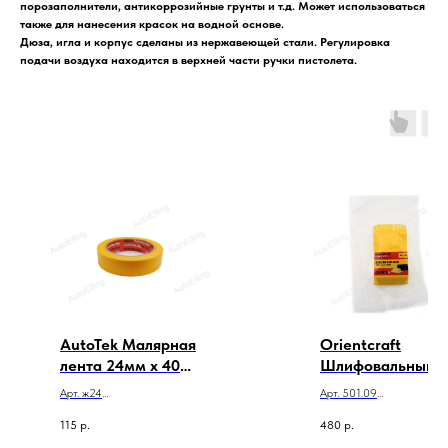
порозаполнители, антикоррозийные грунты и т.д. Может использоваться
также для нанесения красок на водной основе.
Дюза, игла и корпус сделаны из нержавеющей стали. Регулировка
подачи воздуха находится в верхней части ручки пистолета.
AutoTek Малярная
Orientcraft
лента 24мм х 40м
Шлифовальный
90°С (желтый)
блок 70х120мм
Арт. ж24
Арт. 501.09
AutoTek Малярная лента
Orientcraft Шлифовальны
115
р.
480
р.
24мм х 40м 90°С (желтый)
блок 70х120мм