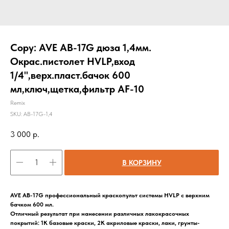
Copy: AVE AB-17G дюза 1,4мм.
Окрас.пистолет HVLP,вход
1/4",верх.пласт.бачок 600
мл,ключ,щетка,фильтр AF-10
Remix
SKU:
AB-17G-1,4
3 000
р.
В КОРЗИНУ
AVE AB-17G профессиональный краскопульт системы HVLP с верхним
бачком 600 мл.
Отличный результат при нанесении различных лакокрасочных
покрытий: 1К базовые краски, 2K акриловые краски, лаки, грунты-