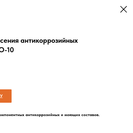
есения антикоррозийных
O-10
НУ
компонентных антикоррозийных и моющих составов.