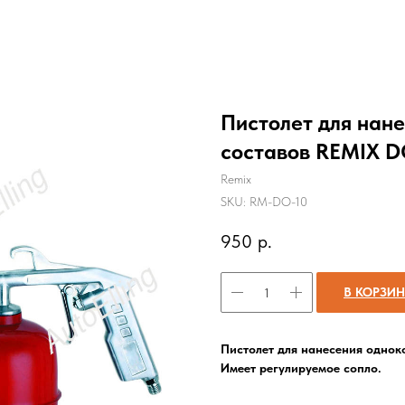
Пистолет для нан
составов REMIX D
Remix
SKU:
RM-DO-10
950
р.
В КОРЗИ
Пистолет для нанесения одно
Имеет регулируемое сопло.