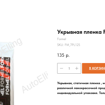
Укрывная пленка F
Formel
SKU:
FM_7PL125
135
р.
В КОРЗИ
Укрывная, статичная пленка ,
различной лакокрасочной проду
индивидуальной упаковке. Тол