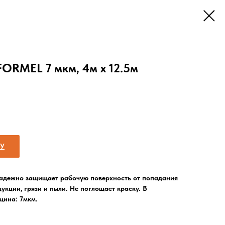
ORMEL 7 мкм, 4м х 12.5м
НУ
 надежно защищает рабочую поверхность от попадания
кции, грязи и пыли. Не поглощает краску. В
щина: 7мкм.