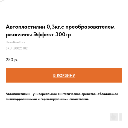
Автопластилин 0,3кг.с преобразователем
ржавчины Эффект 300гр
ПолиКомПласт
SKU:
50025102
250
р.
В КОРЗИНУ
Автопластилин - универсальное синтетическое средство, обладающее
антикоррозийными и герметирующими свойствами.