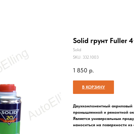
Solid грунт Fuller
Solid
SKU:
332.1003
1 850
р.
В КОРЗИНУ
Двухкомпонентный акриловый гр
промышленной и ремонтной ок
Является универсальным проду
наноситься на поверхности из 