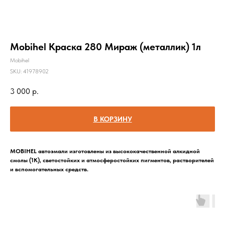
Mobihel Краска 280 Мираж (металлик) 1л
Mobihel
SKU:
41978902
3 000
р.
В КОРЗИНУ
MOBIHEL автоэмали изготовлены из высококачественной алкидной
смолы (1К), светостойких и атмосферостойких пигментов, растворителей
и вспомогательных средств.