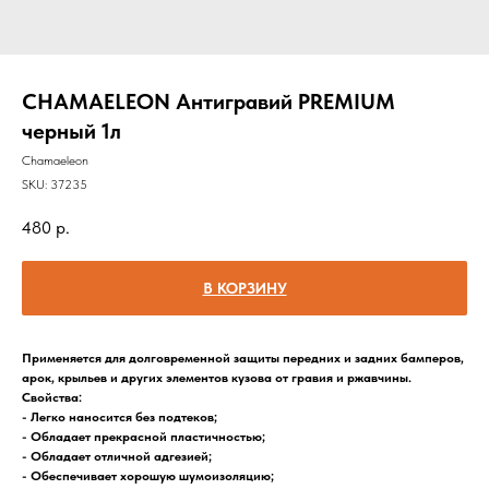
CHAMAELEON Антигравий PREMIUM
черный 1л
Chamaeleon
SKU:
37235
480
р.
В КОРЗИНУ
Применяется для долговременной защиты передних и задних бамперов,
арок, крыльев и других элементов кузова от гравия и ржавчины.
Свойства:
- Легко наносится без подтеков;
- Обладает прекрасной пластичностью;
- Обладает отличной адгезией;
- Обеспечивает хорошую шумоизоляцию;