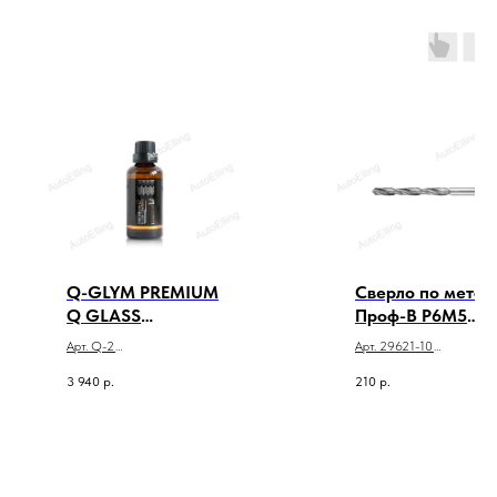
Q-GLYM PREMIUM
Сверло по метал
Q GLASS
Проф-В Р6М5
COATING ALL IN
d=10мм ЗУБР 1шт
Арт. Q-2
Арт. 29621-10
ONE PLUS 50мл -
Q-GLYM PREMIUM Q
Сверло по металлу Проф
3 940
р.
210
р.
Керамическое
GLASS COATING ALL IN
Р6М5 d=10мм ЗУБР 1шт
покрытие для
ONE PLUS 50мл -
Керамическое покрытие
лака, 1,5 лет
для лака, 1,5 лет