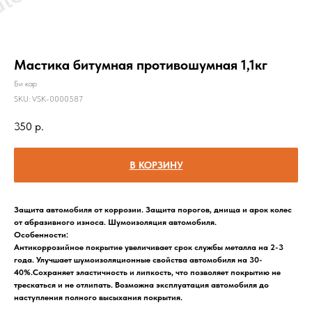
Мастика битумная противошумная 1,1кг
Би кар
SKU:
VSK-0000587
350
р.
В КОРЗИНУ
Защита автомобиля от коррозии.
Защита порогов, днища и арок колес
от абразивного износа.
Шумоизоляция автомобиля.
Особенности:
Антикоррозийное покрытие увеличивает срок службы металла на 2-3
года.
Улучшает шумоизоляционные свойства автомобиля на 30-
40%.
Сохраняет эластичность и липкость, что позволяет покрытию не
трескаться и не отлипать.
Возможна эксплуатация автомобиля до
наступления полного высыхания покрытия.