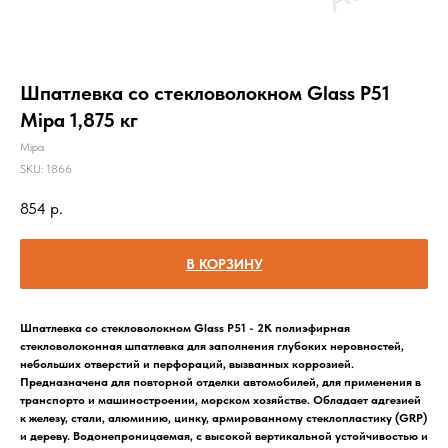
Шпатлевка со стекловолокном Glass Р51
Mipa 1,875 кг
Mipa
SKU:
1866
854
р.
В КОРЗИНУ
Шпатлевка со стекловолокном Glass Р51 - 2K полиэфирная
стекловолоконная шпатлевка для заполнения глубоких неровностей,
небольших отверстий и перфораций, вызванных коррозией.
Предназначена для повторной отделки автомобилей, для применения в
транспорто и машиностроении, морском хозяйстве. Обладает адгезией
к железу, стали, алюминию, цинку, армированному стеклопластику (GRP)
и дереву. Водонепроницаемая, с высокой вертикальной устойчивостью и