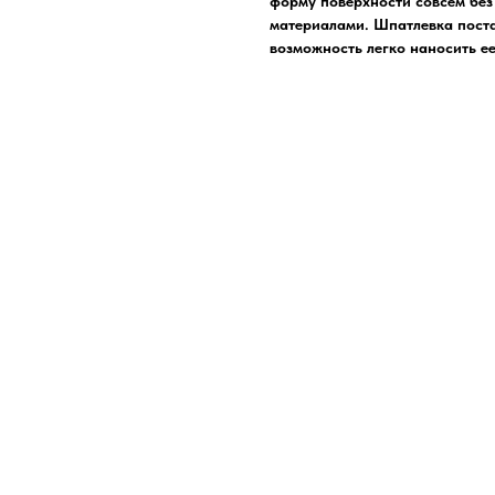
форму поверхности совсем без 
материалами. Шпатлевка постав
возможность легко наносить ее