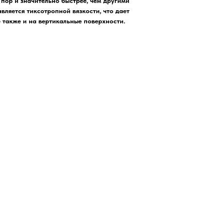
пор и значительно быстрее, чем другими
ляется тиксотропной вязкости, что дает
 также и на вертикальные поверхности.