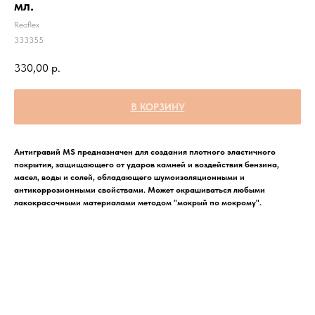
мл.
Reoflex
333355
330,00
р.
В КОРЗИНУ
Антигравий MS предназначен для создания плотного эластичного
покрытия, защищающего от ударов камней и воздействия бензина,
масел, воды и солей, обладающего шумоизоляционными и
антикоррозионными свойствами. Может окрашиваться любыми
лакокрасочными материалами методом "мокрый по мокрому".