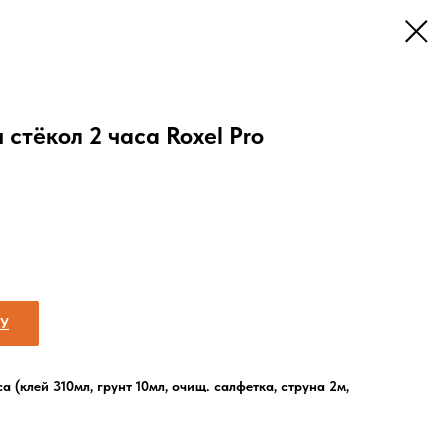
 стёкол 2 часа Roxel Pro
НУ
а (клей 310мл, грунт 10мл, очищ. салфетка, струна 2м,