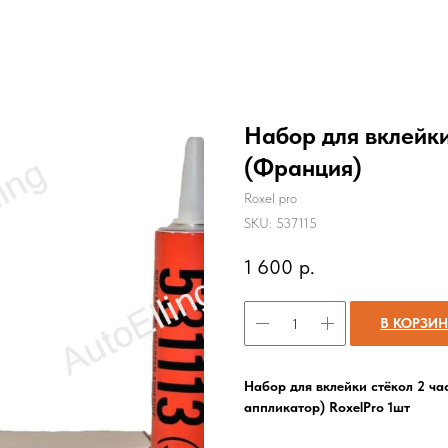
Набор для вклейки
(Франция)
Roxel pro
SKU:
537115
1 600
р.
В КОРЗИ
Набор для вклейки стёкол 2 час
аппликатор) RoxelPro 1шт